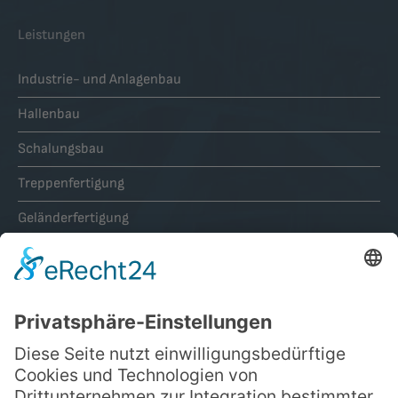
Leistungen
Industrie- und Anlagenbau
Hallenbau
Schalungsbau
Treppenfertigung
Geländerfertigung
Gewerbliche und landwirtschaftliche Bauten
Lohnfertigung
Unternehmen
Zertifikate / Zulassung