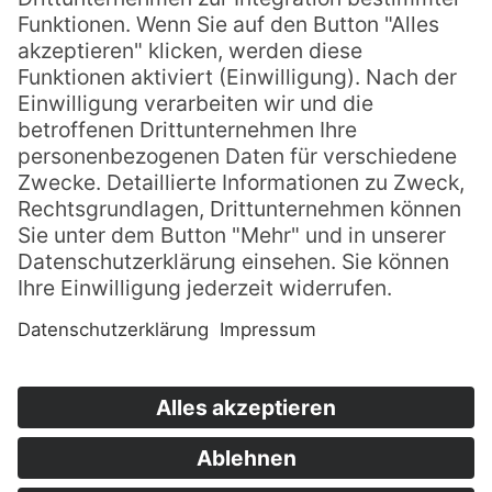
Qualifizierung
Chronik
Karriere
Kontakt
Telefon:
+49 39089 9830
Telefax:
+49 39089 3313
E-Mail:
service@ibb-bismark.de
Wartenberger Chaussee 4 • 39629 Bismark
Eine
toolboxx.de
Website. |
Impressum
|
Datenschutz